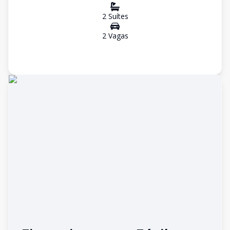
2
Suíte
s
2
Vaga
s