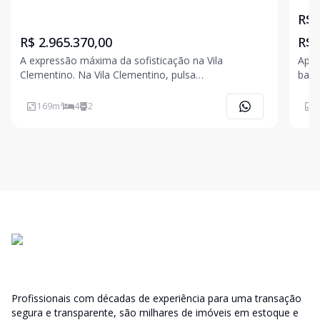
São Paulo.
R$ 
R$ 2.965.370,00
R$ 
A expressão máxima da sofisticação na Vila
Apar
Clementino. Na Vila Clementino, pulsa
banh
definitivamente a nova era da sofisticação. A
Cond
representação inquestionável de uma identidade
loca
169
m²
4
2
1
única e contemporânea em uma localização
região e 
privilegiada e singular na cidade. O lux
Profissionais com décadas de experiência para uma transação
segura e transparente, são milhares de imóveis em estoque e