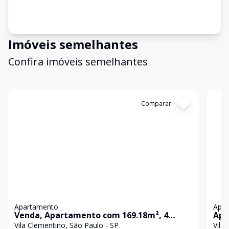
Imóveis semelhantes
Confira imóveis semelhantes
Cód:
1189030
Comparar
Có
Apartamento
Apa
Venda, Apartamento com 169.18m², 4
Apa
dormitório(s), 3 vaga(s). Vila Clementino,
132
Vila Clementino, São Paulo - SP
Vila