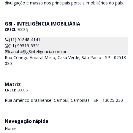
divulgação e massa nos principais portais imobiliários do país.
G8I - INTELIGÊNCIA IMOBILIÁRIA
CRECI:
30086J
(11) 91848-4141
(11) 99515-5391
canuto@g8inteligencia.com.br
Rua Cônego Amaral Mello, Casa Verde, São Paulo - SP - 02513-
030
Matriz
CRECI:
30086J
Rua Américo Brasiliense, Cambuí, Campinas - SP - 13025-230
Navegação rápida
Home