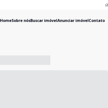
Home
Sobre nós
Buscar imóvel
Anunciar imóvel
Contato
-- ----- ----- --- ------