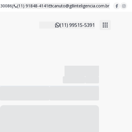
30086J
(11) 91848-4141
canuto@g8inteligencia.com.br
(11) 99515-5391
-------------
Compartilhar
Favorito