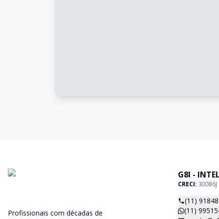
G8I - INT
CRECI:
30086J
(11) 9184
(11) 99515
Profissionais com décadas de