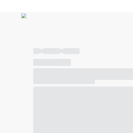
----
----- -----
----- -----
----
-----
---- ------
----- ----- -- ------ ---- ---- -- ---
----- ----- -- ------ ----- ----- -- ------