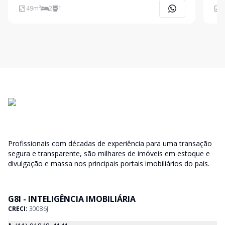
permuta por apartamento de menor valor que seja
49
m²
2
1
5
nessa região! Dependendo também é do veiculo,
aceito como parte de pagamento! s
Profissionais com décadas de experiência para uma transação
segura e transparente, são milhares de imóveis em estoque e
divulgação e massa nos principais portais imobiliários do país.
G8I - INTELIGÊNCIA IMOBILIÁRIA
CRECI:
30086J