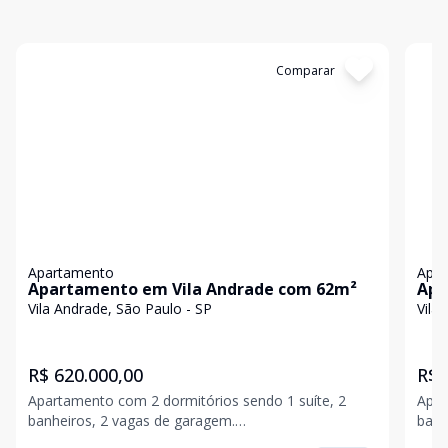
Cód:
11847521
Comparar
Có
Apartamento
Apa
Apartamento em Vila Andrade com 62m²
Apa
Vila Andrade, São Paulo - SP
Vila
R$ 620.000,00
R$ 
Apartamento com 2 dormitórios sendo 1 suíte, 2
Apar
banheiros, 2 vagas de garagem.
banh
Condomínio:.R$1.000,00 IPTU:.12x R$292,00 Aceito