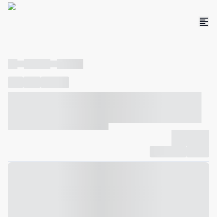
----
----- -----
----- -----
----
-----
---- ------
----- ----- -- ------ ---- ---- -- ----- ----- -----
--- ------
----- ----- -- ------ ----- ----- -- ------
-------------
Compartilhar
Favorito