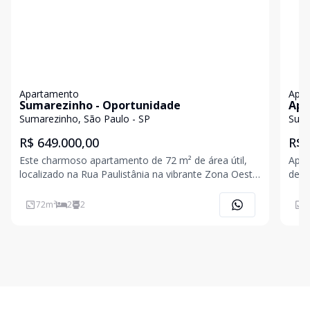
Apartamento
Apa
Sumarezinho - Oportunidade
Apa
Sumarezinho, São Paulo - SP
Suma
R$ 649.000,00
R$ 
Este charmoso apartamento de 72 m² de área útil,
Apar
localizado na Rua Paulistânia na vibrante Zona Oeste
de São Paulo, oferece conforto, luminosidade nat
72
m²
2
2
6