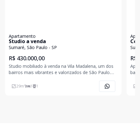
Apartamento
Apa
Studio a venda
Cob
Sumaré, São Paulo - SP
Suma
R$ 430.000,00
R$ 
Studio mobiliado à venda na Vila Madalena, um dos
Apar
bairros mais vibrantes e valorizados de São Paulo.
banh
Com 29,84m2 de área útil, o imóvel foi projetado
Cond
para oferecer praticidade, conforto e estilo,
loca
29
m²
1
1
9
contando com acessibilidade completa, portas largas
e circu