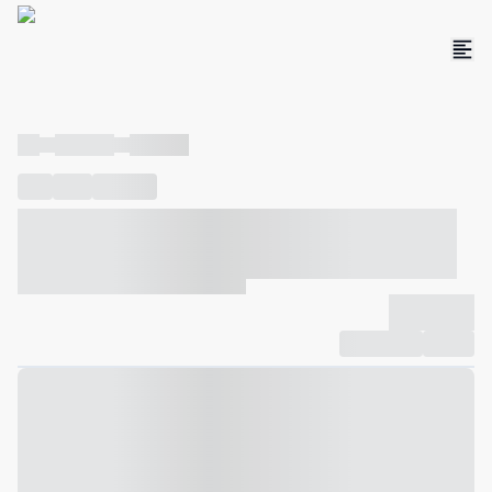
----
----- -----
----- -----
----
-----
---- ------
----- ----- -- ------ ---- ---- -- ----- ----- -----
--- ------
----- ----- -- ------ ----- ----- -- ------
-------------
Compartilhar
Favorito