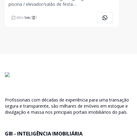
piscina / elevador/salão de festa.
Condomínio:.R$560.00 Isento de IPTU
48
m²
2
1
Profissionais com décadas de experiência para uma transação
segura e transparente, são milhares de imóveis em estoque e
divulgação e massa nos principais portais imobiliários do país.
G8I - INTELIGÊNCIA IMOBILIÁRIA