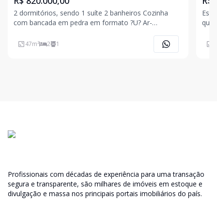
R$ 820.000,00
R$ 
2 dormitórios, sendo 1 suíte 2 banheiros Cozinha
Este
com bancada em pedra em formato ?U? Ar-
quem
condicionado na sala e na suíte Móveis planejados
quar
em diversos ambientes Ponto para máquina lava e
ou c
47
m²
2
1
4
seca e lava louças Varanda integrada à sala, com
Uma 
fechament
no c
Profissionais com décadas de experiência para uma transação
segura e transparente, são milhares de imóveis em estoque e
divulgação e massa nos principais portais imobiliários do país.