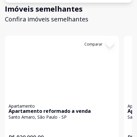
Imóveis semelhantes
Confira imóveis semelhantes
Cód:
11847219
Comparar
Có
Apartamento
Apa
Apartamento reformado a venda
Apa
Santo Amaro, São Paulo - SP
Sant