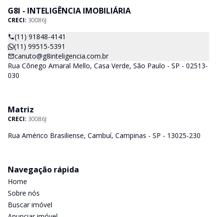
G8I - INTELIGÊNCIA IMOBILIÁRIA
CRECI:
30086J
(11) 91848-4141
(11) 99515-5391
canuto@g8inteligencia.com.br
Rua Cônego Amaral Mello, Casa Verde, São Paulo - SP - 02513-
030
Matriz
CRECI:
30086J
Rua Américo Brasiliense, Cambuí, Campinas - SP - 13025-230
Navegação rápida
Home
Sobre nós
Buscar imóvel
Anunciar imóvel