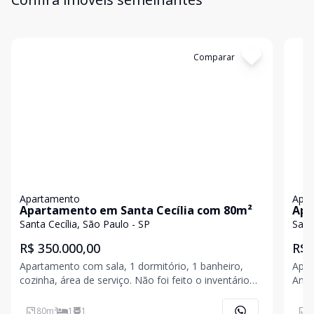
Cód:
1196778
Comparar
Có
Apartamento
Apa
Apartamento em Santa Cecília com 80m²
Apa
Santa Cecília, São Paulo - SP
Sant
R$ 350.000,00
R$ 
Apartamento com sala, 1 dormitório, 1 banheiro,
Apartam
cozinha, área de serviço. Não foi feito o inventário
Andares: 17 Po
por isso eu estou vendendo bem abaixo do preço
Cond
80
m²
1
1
3