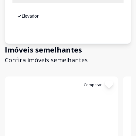
Elevador
Imóveis semelhantes
Confira imóveis semelhantes
Cód:
11847705
Comparar
Có