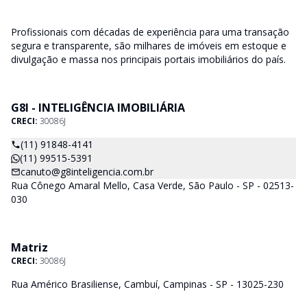
Profissionais com décadas de experiência para uma transação
segura e transparente, são milhares de imóveis em estoque e
divulgação e massa nos principais portais imobiliários do país.
G8I - INTELIGÊNCIA IMOBILIÁRIA
CRECI:
30086J
(11) 91848-4141
(11) 99515-5391
canuto@g8inteligencia.com.br
Rua Cônego Amaral Mello, Casa Verde, São Paulo - SP - 02513-
030
Matriz
CRECI:
30086J
Rua Américo Brasiliense, Cambuí, Campinas - SP - 13025-230