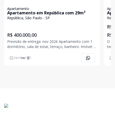
Apartamento
Apa
Apartamento em República com 29m²
Apa
República, São Paulo - SP
Repú
R$ 
R$ 400.000,00
R$ 
Previsão de entrega: nov 2026 Apartamento com 1
O ap
dormitório, sala de estar, terraço, banheiro. Imóvel já
tem 
está quitado Proprietário pode parcelar até entrega
banheiro. Condomí
com interessado
IPTU
29
m²
1
1
4