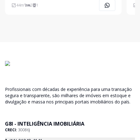
44
m²
2
1
4
Profissionais com décadas de experiência para uma transação
segura e transparente, são milhares de imóveis em estoque e
divulgação e massa nos principais portais imobiliários do país.
G8I - INTELIGÊNCIA IMOBILIÁRIA
CRECI:
30086J