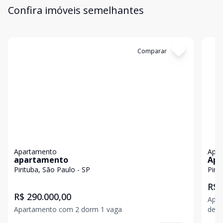
Confira imóveis semelhantes
Cód:
11846565
Comparar
Có
Apartamento
Apa
apartamento
Apa
Pirituba, São Paulo - SP
Piri
R$ 
R$ 290.000,00
Apar
Apartamento com 2 dorm 1 vaga
de g