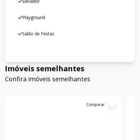
Elevador
Playground
Salão de Festas
Imóveis semelhantes
Confira imóveis semelhantes
Cód:
11848519
Comparar
Có