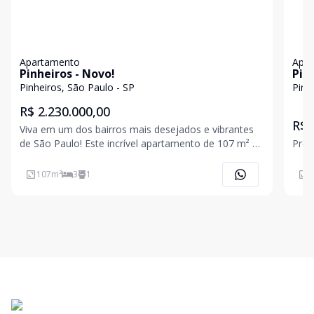
Apartamento
Apa
Pinheiros - Novo!
Pin
Pinheiros, São Paulo - SP
Pinh
R$ 2.230.000,00
R$ 
Viva em um dos bairros mais desejados e vibrantes
de São Paulo! Este incrível apartamento de 107 m² de
Pred
área privativa, localizado no 10º andar do
Condomínio Virgílio 541, combina sofisticação,
107
m²
3
1
1
funcionalidade e uma localização verdadeiramente
privilegiada.