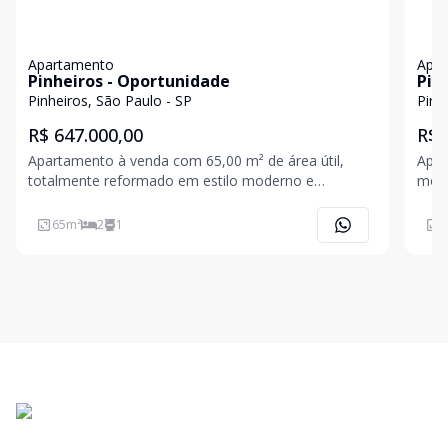
Apartamento
Apa
Pinheiros - Oportunidade
Pin
Pinheiros, São Paulo - SP
Pinh
R$ 647.000,00
R$ 
Apartamento à venda com 65,00 m² de área útil,
Apre
totalmente reformado em estilo moderno e
mobi
comercializado 100% mobiliado (porteira fechada). O
emp
layout conta com 2 dormitórios, 1 vaga de garagem,
regi
65
m²
2
1
7
cozinha planejada, projeto de iluminação atualizado,
pouc
acabamentos
princ