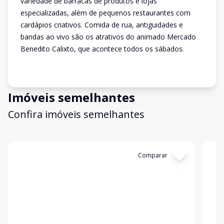
variedade de barracas de produtos e lojas
especializadas, além de pequenos restaurantes com
cardápios criativos. Comida de rua, antiguidades e
bandas ao vivo são os atrativos do animado Mercado
Benedito Calixto, que acontece todos os sábados.
Imóveis semelhantes
Confira imóveis semelhantes
Cód:
11848274
Comparar
Có