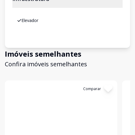
Elevador
Imóveis semelhantes
Confira imóveis semelhantes
Cód:
11848274
Comparar
Có