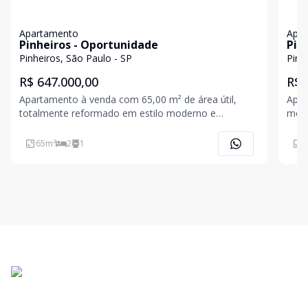
Apartamento
Apa
Pinheiros - Oportunidade
Pin
Pinheiros, São Paulo - SP
Pinh
R$ 647.000,00
R$ 
Apartamento à venda com 65,00 m² de área útil,
Apre
totalmente reformado em estilo moderno e
mobi
comercializado 100% mobiliado (porteira fechada). O
emp
layout conta com 2 dormitórios, 1 vaga de garagem,
regi
65
m²
2
1
7
cozinha planejada, projeto de iluminação atualizado,
pouc
acabamentos
princ