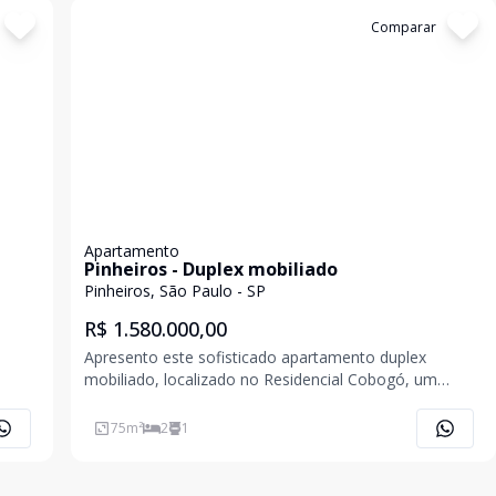
Cód:
11842997
Comparar
Apartamento
Pinheiros - Duplex mobiliado
Pinheiros, São Paulo - SP
R$ 1.580.000,00
Apresento este sofisticado apartamento duplex
mobiliado, localizado no Residencial Cobogó, um
. O
empreendimento contemporâneo em uma das regiões
em,
mais desejadas de São Paulo: Pinheiros, a poucos
75
m²
2
1
do,
passos do metrô, com fácil acesso às principais vias,
serviços,