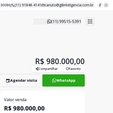
30086J
(11) 91848-4141
canuto@g8inteligencia.com.br
(11) 99515-5391
R$ 980.000,00
Compartilhar
Favorito
Agendar visita
WhatsApp
Valor venda
R$ 980.000,00