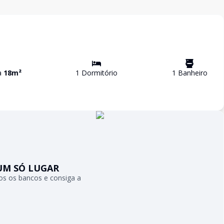
va
18
m²
1
Dormitório
1
Banheiro
UM SÓ LUGAR
s os bancos e consiga a