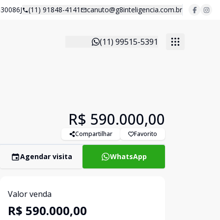
30086J
(11) 91848-4141
canuto@g8inteligencia.com.br
(11) 99515-5391
R$ 590.000,00
Compartilhar
Favorito
Agendar visita
WhatsApp
Valor venda
R$ 590.000,00