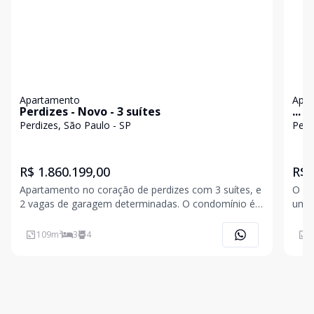
Apartamento
Apa
Perdizes - Novo - 3 suítes
...
Perdizes, São Paulo - SP
Perd
R$ 1.860.199,00
R$ 
Apartamento no coração de perdizes com 3 suítes, e
O 39
2 vagas de garagem determinadas. O condomínio é
uma 
novo com excelente padrão de acabamento, amplo
Perd
terraço gourmet com vista deslumbrante e que pode
serv
109
m²
3
4
1
ser integrado a sala, Janelas grandes em todo o apar
cida