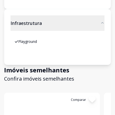
Infraestrutura
Playground
Imóveis semelhantes
Confira imóveis semelhantes
Cód:
G8IHAVA52N
Comparar
Có