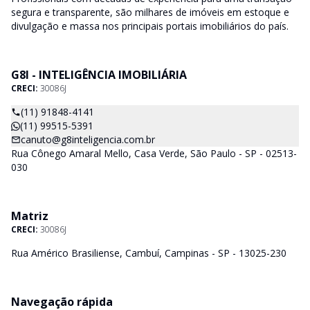
segura e transparente, são milhares de imóveis em estoque e
divulgação e massa nos principais portais imobiliários do país.
G8I - INTELIGÊNCIA IMOBILIÁRIA
CRECI:
30086J
(11) 91848-4141
(11) 99515-5391
canuto@g8inteligencia.com.br
Rua Cônego Amaral Mello, Casa Verde, São Paulo - SP - 02513-
030
Matriz
CRECI:
30086J
Rua Américo Brasiliense, Cambuí, Campinas - SP - 13025-230
Navegação rápida