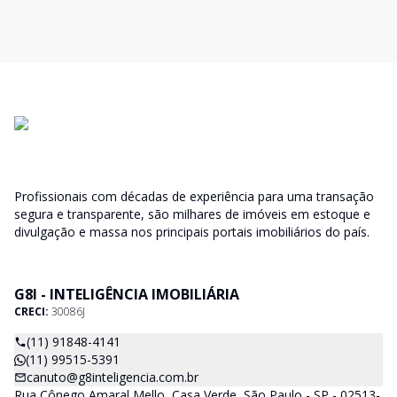
Profissionais com décadas de experiência para uma transação
segura e transparente, são milhares de imóveis em estoque e
divulgação e massa nos principais portais imobiliários do país.
G8I - INTELIGÊNCIA IMOBILIÁRIA
CRECI:
30086J
(11) 91848-4141
(11) 99515-5391
canuto@g8inteligencia.com.br
Rua Cônego Amaral Mello, Casa Verde, São Paulo - SP - 02513-