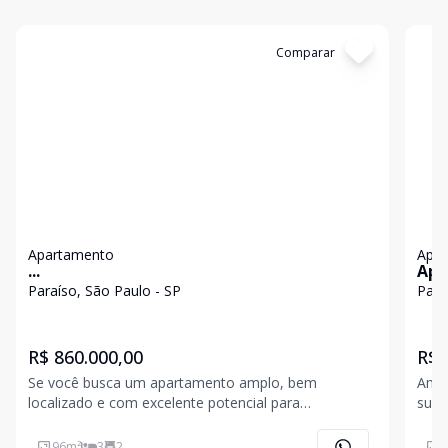
Cód:
11845632
Comparar
Có
Apartamento
Apa
...
Apa
Paraíso, São Paulo - SP
Para
R$ 860.000,00
R$ 
Se você busca um apartamento amplo, bem
Ampl
localizado e com excelente potencial para
suít
personalização, esta é a oportunidade que faz
conf
sentido para você! Localizado próximo à Rua Abílio
cond
96
m²
3
2
1