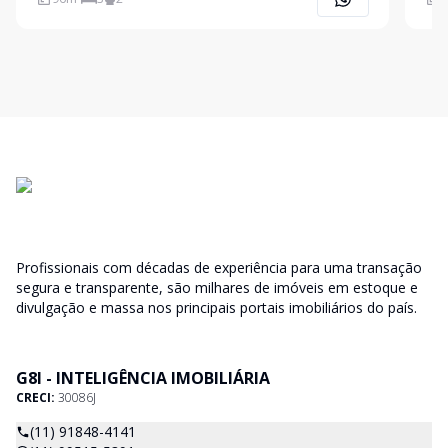
Soares, em uma das regiões mais valorizadas de São
de f
Paulo, este imóvel col
Para
Profissionais com décadas de experiência para uma transação
segura e transparente, são milhares de imóveis em estoque e
divulgação e massa nos principais portais imobiliários do país.
G8I - INTELIGÊNCIA IMOBILIÁRIA
CRECI:
30086J
(11) 91848-4141