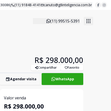
30086J
(11) 91848-4141
canuto@g8inteligencia.com.br
(11) 99515-5391
R$ 298.000,00
Compartilhar
Favorito
Agendar visita
WhatsApp
Valor venda
R$ 298.000,00