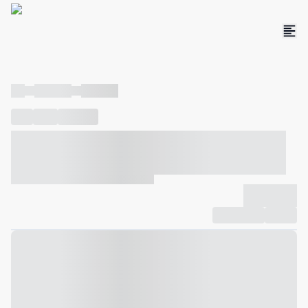
----
----- -----
----- -----
----
-----
---- ------
----- ----- -- ------ ---- ---- -- ----- ----- -----
--- ------
----- ----- -- ------ ----- ----- -- ------
-------------
Compartilhar
Favorito