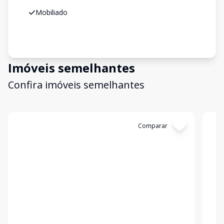
Mobiliado
Imóveis semelhantes
Confira imóveis semelhantes
Cód:
1195298
Comparar
Có