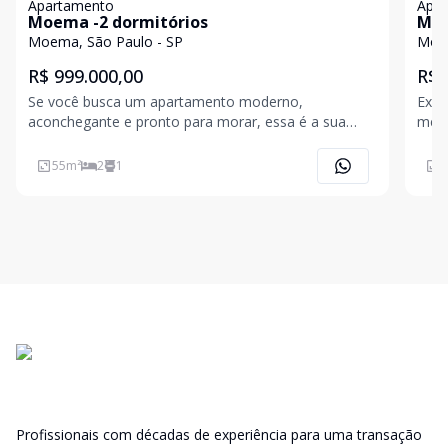
Apartamento
Apa
Moema -2 dormitórios
Moe
Moema, São Paulo - SP
Moem
R$ 999.000,00
R$ 
Se você busca um apartamento moderno,
Exis
aconchegante e pronto para morar, essa é a sua
metr
oportunidade! Localizado na Avenida Miruna, 47, no
pela fo
coração de Moema, este incrível imóvel de 53m² é o
apro
55
m²
2
1
5
resultado da junção inteligente de dois studios,
refo
criando um espaço ú
em 
Profissionais com décadas de experiência para uma transação