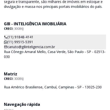
segura e transparente, são milhares de imóveis em estoque e
divulgação e massa nos principais portais imobiliários do país.
G8I - INTELIGÊNCIA IMOBILIÁRIA
CRECI:
30086J
(11) 91848-4141
(11) 99515-5391
canuto@g8inteligencia.com.br
Rua Cônego Amaral Mello, Casa Verde, São Paulo - SP - 02513-
030
Matriz
CRECI:
30086J
Rua Américo Brasiliense, Cambuí, Campinas - SP - 13025-230
Navegação rápida