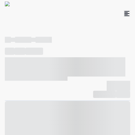
----
----- -----
----- -----
----
-----
---- ------
----- ----- -- ------ ---- ---- -- ----- ----- -----
--- ------
----- ----- -- ------ ----- ----- -- ------
-------------
Compartilhar
Favorito