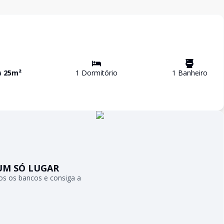
va
25
m²
1
Dormitório
1
Banheiro
UM SÓ LUGAR
s os bancos e consiga a