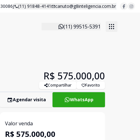
30086J
(11) 91848-4141
canuto@g8inteligencia.com.br
(11) 99515-5391
R$ 575.000,00
Compartilhar
Favorito
Agendar visita
WhatsApp
Valor venda
R$ 575.000,00