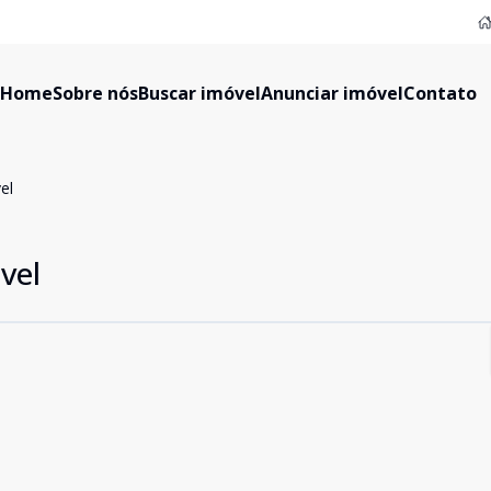
Home
Sobre nós
Buscar imóvel
Anunciar imóvel
Contato
el
vel