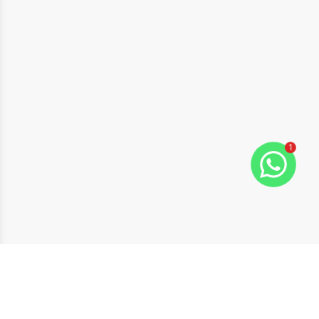
1
ide
t slide