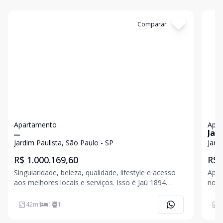
Cód:
1194687
Comparar
Có
Apartamento
Apa
...
Jard
Jardim Paulista, São Paulo - SP
Jard
R$ 1.000.169,60
R$ 
Singularidade, beleza, qualidade, lifestyle e acesso
Apar
aos melhores locais e serviços. Isso é Jaú 1894.
no W
Preço e disponibilidade do imóvel sujeitos a
uma 
alteração sem aviso prévio.
de A
42
m²
1
1
4
de u