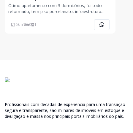
Ótimo apartamento com 3 dormitórios, foi todo
reformado, tem piso porcelanato, infraestrutura
elétrica, espelho, armário de cozinha, banheiros e
quart
68
m²
3
1
Profissionais com décadas de experiência para uma transação
segura e transparente, são milhares de imóveis em estoque e
divulgação e massa nos principais portais imobiliários do país.