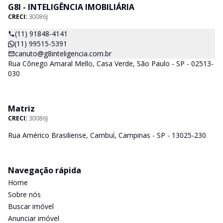
G8I - INTELIGÊNCIA IMOBILIÁRIA
CRECI:
30086J
(11) 91848-4141
(11) 99515-5391
canuto@g8inteligencia.com.br
Rua Cônego Amaral Mello, Casa Verde, São Paulo - SP - 02513-
030
Matriz
CRECI:
30086J
Rua Américo Brasiliense, Cambuí, Campinas - SP - 13025-230
Navegação rápida
Home
Sobre nós
Buscar imóvel
Anunciar imóvel