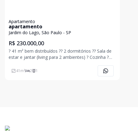
Apartamento
apartamento
Jardim do Lago, São Paulo - SP
R$ 230.000,00
? 41 m² bem distribuídos ?? 2 dormitórios ?? Sala de
estar e jantar (living para 2 ambientes) ? Cozinha ?
Área de serviço / lavanderia ? 1 banheiro social ? |
Elevador ? Condomínio fechado, moderno e muito
41
m²
2
1
seguro ? Diferenciais do condomínio: