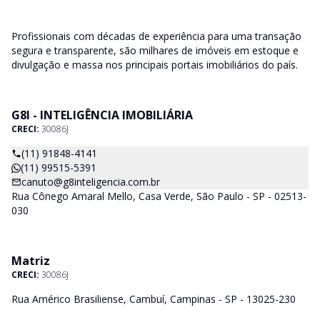
Profissionais com décadas de experiência para uma transação
segura e transparente, são milhares de imóveis em estoque e
divulgação e massa nos principais portais imobiliários do país.
G8I - INTELIGÊNCIA IMOBILIÁRIA
CRECI:
30086J
(11) 91848-4141
(11) 99515-5391
canuto@g8inteligencia.com.br
Rua Cônego Amaral Mello, Casa Verde, São Paulo - SP - 02513-
030
Matriz
CRECI:
30086J
Rua Américo Brasiliense, Cambuí, Campinas - SP - 13025-230