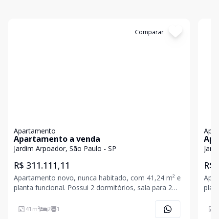
Cód:
G8UBT9K
Comparar
Có
Apartamento
Apa
Apartamento a venda
Apa
dor
Jardim Arpoador, São Paulo - SP
Jard
R$ 311.111,11
R$ 
Apartamento novo, nunca habitado, com 41,24 m² e
Apar
planta funcional. Possui 2 dormitórios, sala para 2
plan
ambientes, banheiro social com box e chuveiro a
ambi
gás, cozinha integrada à lavanderia e infraestrutura
gás,
41
m²
2
1
4
para ar-condicionado. Conta com piso laminado nos
para