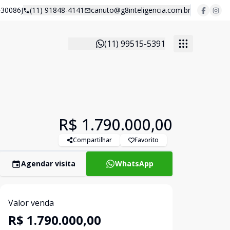
30086J
(11) 91848-4141
canuto@g8inteligencia.com.br
(11) 99515-5391
R$ 1.790.000,00
Compartilhar
Favorito
Agendar visita
WhatsApp
Valor venda
R$ 1.790.000,00