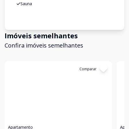
Sauna
Imóveis semelhantes
Confira imóveis semelhantes
Cód:
11848518
Comparar
Có
Apartamento
Apa