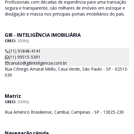
Profissionais com décadas de experiência para uma transação
segura e transparente, são milhares de imóveis em estoque e
divulgação e massa nos principais portais imobiliários do país.
G8I - INTELIGÊNCIA IMOBILIÁRIA
CRECI:
30086J
(11) 91848-4141
(11) 99515-5391
canuto@g8inteligencia.com.br
Rua Cônego Amaral Mello, Casa Verde, São Paulo - SP - 02513-
030
Matriz
CRECI:
30086J
Rua Américo Brasiliense, Cambuí, Campinas - SP - 13025-230
Navegação rápida