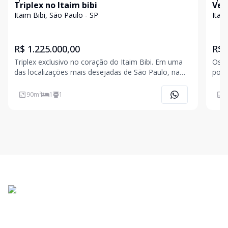
Triplex no Itaim bibi
Ven
dorm
Itaim Bibi, São Paulo - SP
Itai
Pau
R$ 1.225.000,00
R$ 
Triplex exclusivo no coração do Itaim Bibi. Em uma
Os a
das localizações mais desejadas de São Paulo, na
pote
tranquila Rua Jesuíno Arruda, 710, este excelente
para
triplex de 90 m2 reúne conforto, sofisticação e
mais
90
m²
1
1
9
qualidade de vida. Totalmente reformado, o imóvel
inde
conta c
Aven