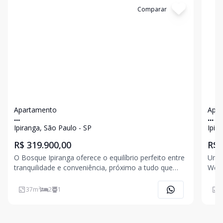
Cód:
11838555
Comparar
Có
Apartamento
Apa
...
...
Ipiranga, São Paulo - SP
Ipir
R$ 319.900,00
R$ 
O Bosque Ipiranga oferece o equilíbrio perfeito entre
Um W
tranquilidade e conveniência, próximo a tudo que
Welc
você precisa. A 8 minutos da estação Tamanduateí e
e mo
próximo ao Shopping Mooca Plaza, Shopping Central
faci
37
m²
2
1
4
Plaza e Museu do Ipiranga. No Bosque Ipiranga, você
Esta
do i