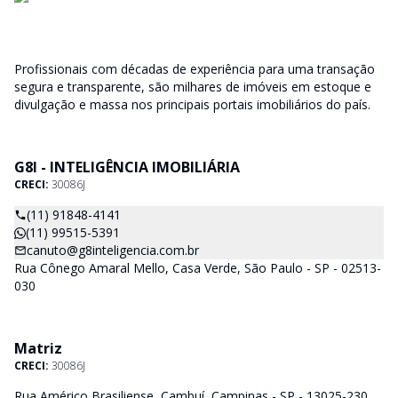
Profissionais com décadas de experiência para uma transação
segura e transparente, são milhares de imóveis em estoque e
divulgação e massa nos principais portais imobiliários do país.
G8I - INTELIGÊNCIA IMOBILIÁRIA
CRECI:
30086J
(11) 91848-4141
(11) 99515-5391
canuto@g8inteligencia.com.br
Rua Cônego Amaral Mello, Casa Verde, São Paulo - SP - 02513-
030
Matriz
CRECI:
30086J
Rua Américo Brasiliense, Cambuí, Campinas - SP - 13025-230