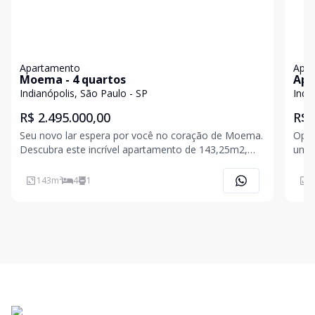
Apartamento
Apa
Moema - 4 quartos
Apa
Indianópolis, São Paulo - SP
Indi
R$ 2.495.000,00
R$ 
Seu novo lar espera por você no coração de Moema.
Opor
Descubra este incrível apartamento de 143,25m2,
uma 
projetado para oferecer conforto, sofisticação e
148m
praticidade. São 4 quartos, sendo 3 suítes, além de 4
com 
143
m²
4
1
1
banheiros bem distribuídos, lavabo e 2 vagas de
garage