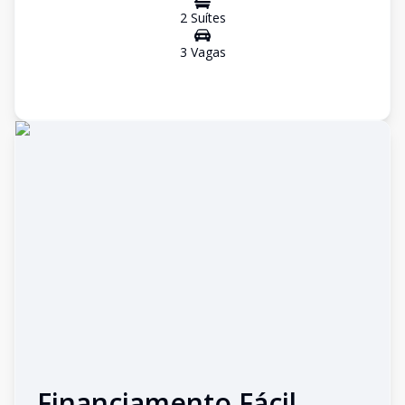
2
Suíte
s
3
Vaga
s
Financiamento Fácil