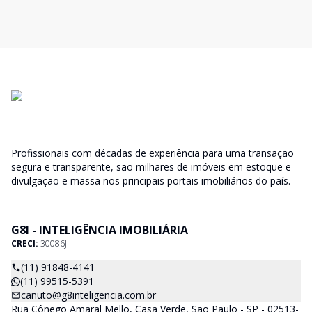
Profissionais com décadas de experiência para uma transação
segura e transparente, são milhares de imóveis em estoque e
divulgação e massa nos principais portais imobiliários do país.
G8I - INTELIGÊNCIA IMOBILIÁRIA
CRECI:
30086J
(11) 91848-4141
(11) 99515-5391
canuto@g8inteligencia.com.br
Rua Cônego Amaral Mello, Casa Verde, São Paulo - SP - 02513-