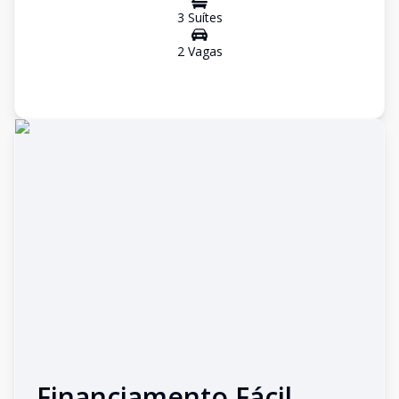
3
Suíte
s
2
Vaga
s
Financiamento Fácil