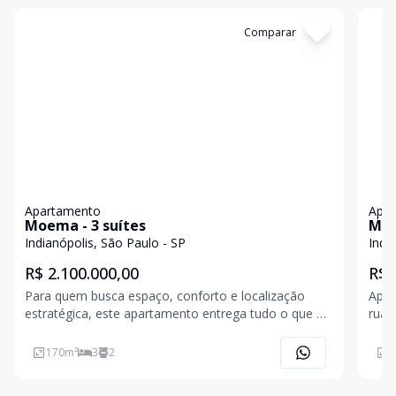
Cód:
11841254
Comparar
Có
Apartamento
Apa
Moema - 3 suítes
Moe
Indianópolis, São Paulo - SP
Indi
R$ 2.100.000,00
R$ 
Para quem busca espaço, conforto e localização
Apar
estratégica, este apartamento entrega tudo o que a
rua 
vida em Moema tem de melhor. Sobre o imóvel
lava
Apartamento com 170 m² muito bem distribuídos,
inte
170
m²
3
2
1
planta generosa e iluminação natural. 3 suítes amplas
ofer
(a master co
dia