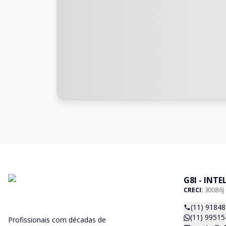
G8I - INT
CRECI:
30086J
(11) 9184
(11) 99515
Profissionais com décadas de