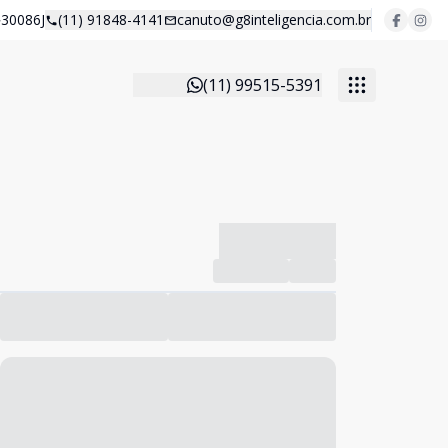
30086J
(11) 91848-4141
canuto@g8inteligencia.com.br
(11) 99515-5391
-------------
Compartilhar
Favorito