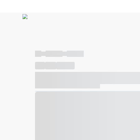
----
----- -----
----- -----
----
-----
---- ------
----- ----- -- ------ ---- ---- -- ---
----- ----- -- ------ ----- ----- -- ------