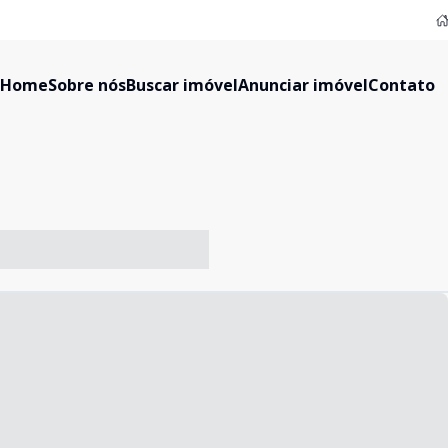
Home
Sobre nós
Buscar imóvel
Anunciar imóvel
Contato
-- ----- ----- --- ------