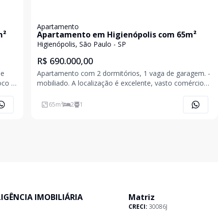
Apartamento
m²
Apartamento em Higienópolis com 65m²
Higienópolis, São Paulo - SP
R$ 690.000,00
de
Apartamento com 2 dormitórios, 1 vaga de garagem. -
loco A
mobiliado. A localização é excelente, vasto comércio
local com fácil acesso as principais
65
m²
2
1
ELIGÊNCIA IMOBILIÁRIA
Matriz
CRECI:
30086J