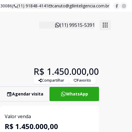
30086J
(11) 91848-4141
canuto@g8inteligencia.com.br
(11) 99515-5391
R$ 1.450.000,00
Compartilhar
Favorito
Agendar visita
WhatsApp
Valor venda
R$ 1.450.000,00