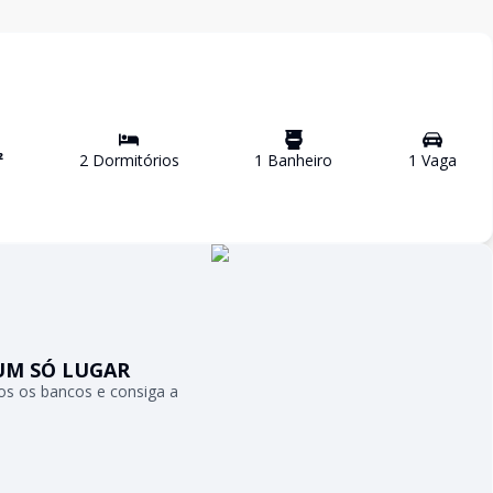
²
2
Dormitório
s
1
Banheiro
1
Vaga
UM SÓ LUGAR
s os bancos e consiga a