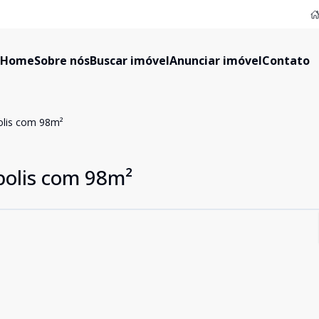
Home
Sobre nós
Buscar imóvel
Anunciar imóvel
Contato
olis com 98m²
olis com 98m²