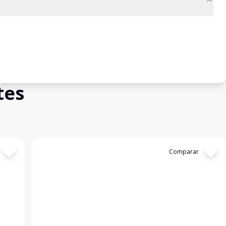
tes
Cód:
1197019
Comparar