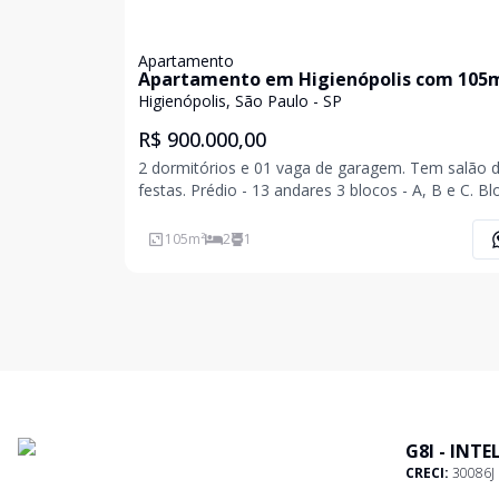
Apartamento
Apartamento em Higienópolis com 105
Higienópolis, São Paulo - SP
R$ 900.000,00
2 dormitórios e 01 vaga de garagem. Tem salão 
festas. Prédio - 13 andares 3 blocos - A, B e C. B
- 4 aptos por andar. Blocos B e C - 2 a
105
m²
2
1
G8I - INT
CRECI:
30086J