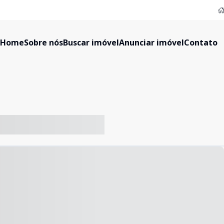
Home
Sobre nós
Buscar imóvel
Anunciar imóvel
Contato
-- ----- ----- --- ------