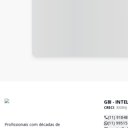
G8I - INT
CRECI:
30086J
(11) 9184
(11) 99515
Profissionais com décadas de