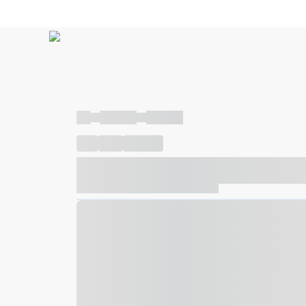
----
----- -----
----- -----
----
-----
---- ------
----- ----- -- ------ ---- ---- -- ---
----- ----- -- ------ ----- ----- -- ------