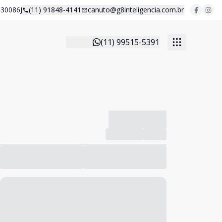
30086J
(11) 91848-4141
canuto@g8inteligencia.com.br
(11) 99515-5391
-------------
Compartilhar
Favorito