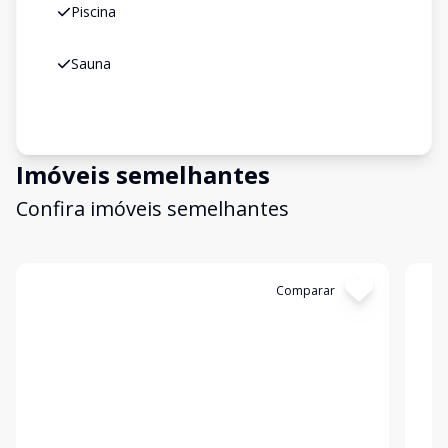
Piscina
Sauna
Imóveis semelhantes
Confira imóveis semelhantes
Cód:
11843891
Comparar
Có