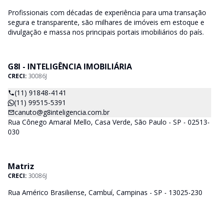
Profissionais com décadas de experiência para uma transação
segura e transparente, são milhares de imóveis em estoque e
divulgação e massa nos principais portais imobiliários do país.
G8I - INTELIGÊNCIA IMOBILIÁRIA
CRECI:
30086J
(11) 91848-4141
(11) 99515-5391
canuto@g8inteligencia.com.br
Rua Cônego Amaral Mello, Casa Verde, São Paulo - SP - 02513-
030
Matriz
CRECI:
30086J
Rua Américo Brasiliense, Cambuí, Campinas - SP - 13025-230