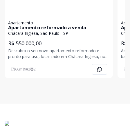
Apartamento
Apa
Apartamento reformado a venda
Apa
50m
Chácara Inglesa, São Paulo - SP
Chác
R$ 550.000,00
R$ 
Descubra o seu novo apartamento reformado e
Apar
pronto para uso, localizado em Chácara Inglesa, no
banh
Condomínio Spolight em São Paulo. Com uma área
Cond
total de 112 m² e excelentemente distribuído, o
66
m²
2
2
5
imóvel oferece 2 amplos dormitórios sendo uma
suíte servidos de a