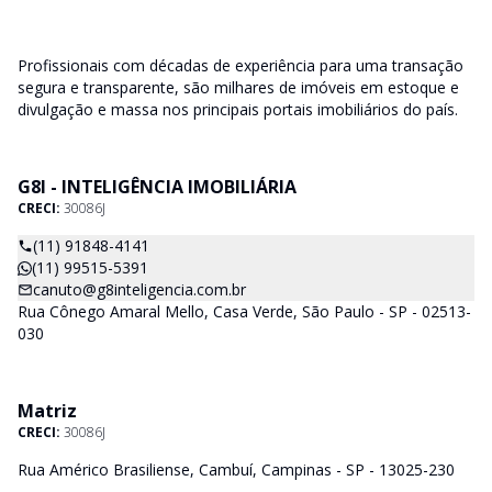
Profissionais com décadas de experiência para uma transação
segura e transparente, são milhares de imóveis em estoque e
divulgação e massa nos principais portais imobiliários do país.
G8I - INTELIGÊNCIA IMOBILIÁRIA
CRECI:
30086J
(11) 91848-4141
(11) 99515-5391
canuto@g8inteligencia.com.br
Rua Cônego Amaral Mello, Casa Verde, São Paulo - SP - 02513-
030
Matriz
CRECI:
30086J
Rua Américo Brasiliense, Cambuí, Campinas - SP - 13025-230