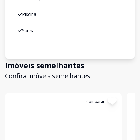
Piscina
Sauna
Imóveis semelhantes
Confira imóveis semelhantes
Cód:
11847278
Comparar
Có