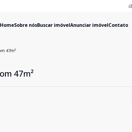
Home
Sobre nós
Buscar imóvel
Anunciar imóvel
Contato
com 47m²
com 47m²