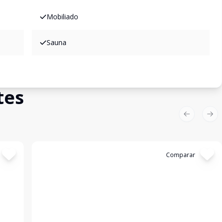
Mobiliado
Sauna
tes
Previous sl
Nex
Cód:
11844571
Comparar