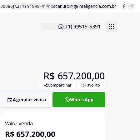
30086J
(11) 91848-4141
canuto@g8inteligencia.com.br
(11) 99515-5391
R$ 657.200,00
Compartilhar
Favorito
Agendar visita
WhatsApp
Valor venda
R$ 657.200,00