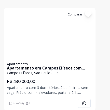
Cód:
11841884
Comparar
Apartamento
Apartamento em Campos Elíseos com
80m²
Campos Elíseos, São Paulo - SP
R$ 430.000,00
Apartamento com 3 dormitórios, 2 banheiros, sem
vaga. Prédio com 4 elevadores, portaria 24h.
Condomínio:.R$600,00 Isento de IPTU
80
m²
3
1