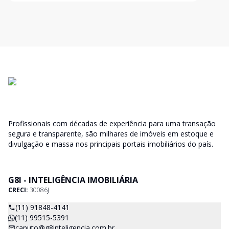
Profissionais com décadas de experiência para uma transação
segura e transparente, são milhares de imóveis em estoque e
divulgação e massa nos principais portais imobiliários do país.
G8I - INTELIGÊNCIA IMOBILIÁRIA
CRECI:
30086J
(11) 91848-4141
(11) 99515-5391
canuto@g8inteligencia.com.br