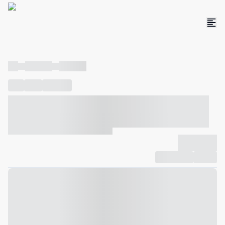
----
----- -----
----- -----
----
-----
---- ------
----- ----- -- ------ ---- ---- -- ----- ----- -----
--- ------
----- ----- -- ------ ----- ----- -- ------
-------------
Compartilhar
Favorito