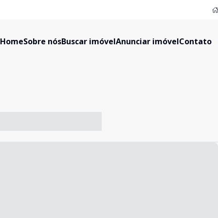
Home
Sobre nós
Buscar imóvel
Anunciar imóvel
Contato
-- ----- ----- --- ------