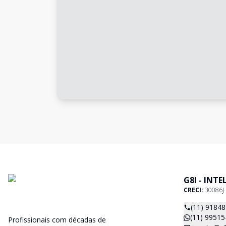
G8I - INT
CRECI:
30086J
(11) 9184
(11) 99515
Profissionais com décadas de