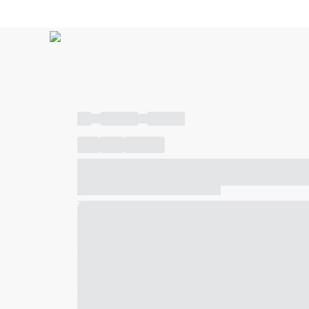
----
----- -----
----- -----
----
-----
---- ------
----- ----- -- ------ ---- ---- -- ---
----- ----- -- ------ ----- ----- -- ------