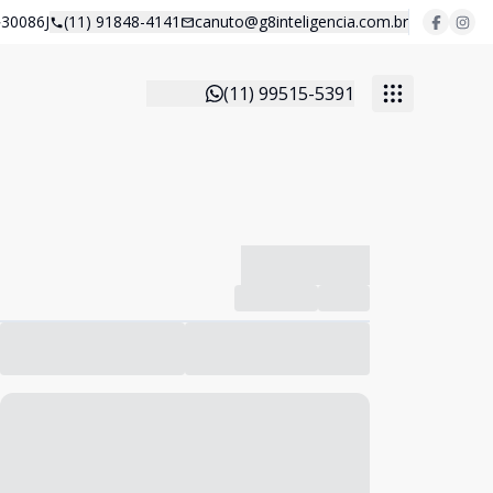
30086J
(11) 91848-4141
canuto@g8inteligencia.com.br
(11) 99515-5391
-------------
Compartilhar
Favorito