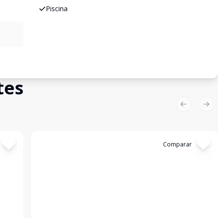
Piscina
tes
Previous sl
Nex
Cód:
11847620
Comparar