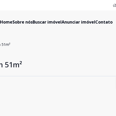
Home
Sobre nós
Buscar imóvel
Anunciar imóvel
Contato
m 51m²
m 51m²