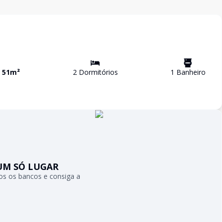
a
51
m²
2
Dormitório
s
1
Banheiro
UM SÓ LUGAR
s os bancos e consiga a