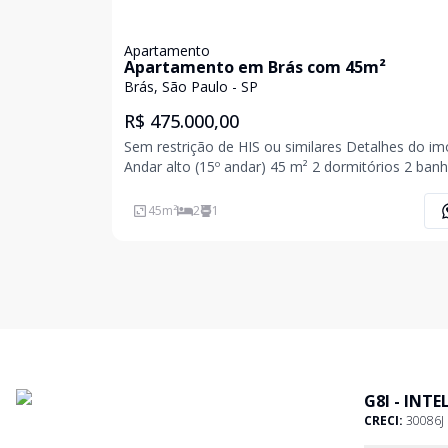
Apartamento
Apartamento em Brás com 45m²
Brás, São Paulo - SP
R$ 475.000,00
Sem restrição de HIS ou similares Detalhes do imóvel
Andar alto (15º andar) 45 m² 2 dormitórios 2 banh
Prédio novo entregue em 2021 Valores ?Valor de
venda: R$ 475.000 Valor líquido Condomínio: R$
45
m²
2
1
509/mês IPTU: R$ 90/mês Imóvel
G8I - INT
CRECI:
30086J