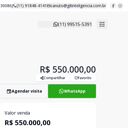
30086J
(11) 91848-4141
canuto@g8inteligencia.com.br
(11) 99515-5391
R$ 550.000,00
Compartilhar
Favorito
Agendar visita
WhatsApp
Valor venda
R$ 550.000,00