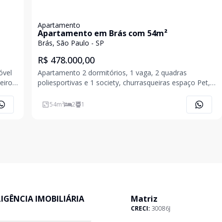
Apartamento
Apartamento em Brás com 54m²
Brás, São Paulo - SP
R$ 478.000,00
Apartamento 2 dormitórios, 1 vaga, 2 quadras
eiros
poliesportivas e 1 society, churrasqueiras espaço Pet,
padaria e mercado dentro do Condomínio. Armários e
móveis planejados Todeschini. Condomínio:.R$590,00
54
m²
2
1
incluso água e gás IPTU:.R$100,00 Apartamento
ELIGÊNCIA IMOBILIÁRIA
Matriz
CRECI:
30086J