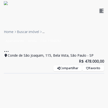
Home
Buscar imóvel
...
Apartamento
Venda
Cód:
11842281
...
Conde de São Joaquim, 115, Bela Vista, São Paulo - SP
R$ 478.000,00
Compartilhar
Favorito