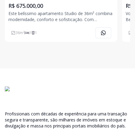
R$ 675.000,00
R$ 
Este belíssimo apartamento Studio de 36m² combina
Você
modernidade, conforto e sofisticação. Com
Bela
acabamento de altíssima qualidade, ele está
Cane
totalmente mobiliado e equipado com
imóv
36
m²
1
1
3
eletrodomésticos e móveis de primeira linha. O
tudo
design impecável e a decoração de bo
esta
Profissionais com décadas de experiência para uma transação
segura e transparente, são milhares de imóveis em estoque e
divulgação e massa nos principais portais imobiliários do país.