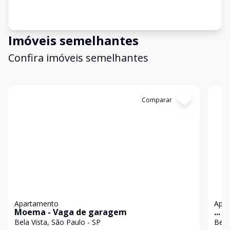
Imóveis semelhantes
Confira imóveis semelhantes
Cód:
1195648
Comparar
Có
Apartamento
Apa
Moema - Vaga de garagem
...
Bela Vista, São Paulo - SP
Bela