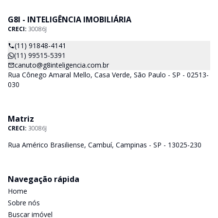
G8I - INTELIGÊNCIA IMOBILIÁRIA
CRECI:
30086J
(11) 91848-4141
(11) 99515-5391
canuto@g8inteligencia.com.br
Rua Cônego Amaral Mello, Casa Verde, São Paulo - SP - 02513-
030
Matriz
CRECI:
30086J
Rua Américo Brasiliense, Cambuí, Campinas - SP - 13025-230
Navegação rápida
Home
Sobre nós
Buscar imóvel