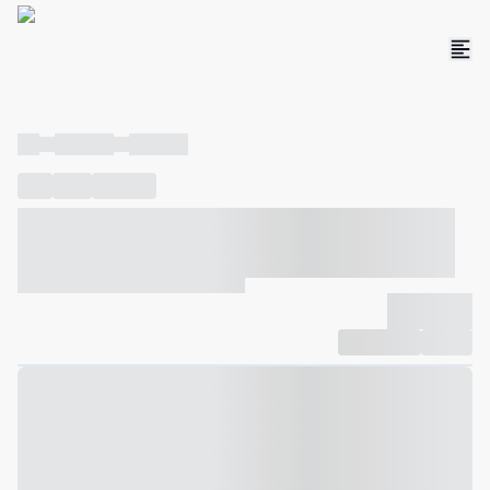
----
----- -----
----- -----
----
-----
---- ------
----- ----- -- ------ ---- ---- -- ----- ----- -----
--- ------
----- ----- -- ------ ----- ----- -- ------
-------------
Compartilhar
Favorito