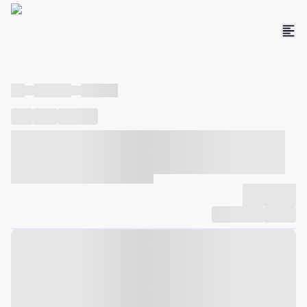
----
----- -----
----- -----
----
-----
---- ------
----- ----- -- ------ ---- ---- -- ----- ----- -----
--- ------
----- ----- -- ------ ----- ----- -- ------
-------------
Compartilhar
Favorito